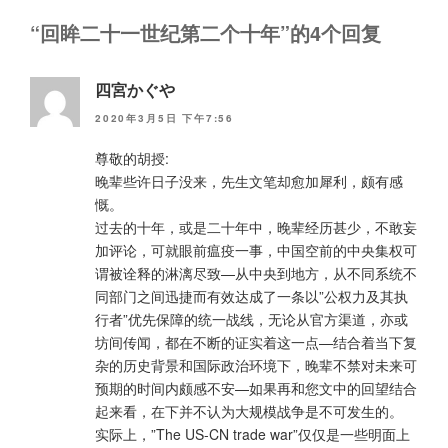
“回眸二十一世纪第二个十年”的4个回复
四宮かぐや
2020年3月5日 下午7:56
尊敬的胡授:
晚辈些许日子没来，先生文笔却愈加犀利，颇有感
慨。
过去的十年，或是二十年中，晚辈经历甚少，不敢妄
加评论，可就眼前瘟疫一事，中国空前的中央集权可
谓被诠释的淋漓尽致—从中央到地方，从不同系统不
同部门之间迅捷而有效达成了一条以”公权力及其执
行者”优先保障的统一战线，无论从官方渠道，亦或
坊间传闻，都在不断的证实着这一点—结合着当下复
杂的历史背景和国际政治环境下，晚辈不禁对未来可
预期的时间内颇感不安—如果再和您文中的回望结合
起来看，在下并不认为大规模战争是不可发生的。
实际上，”The US-CN trade war”仅仅是一些明面上