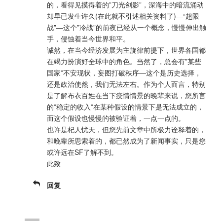
的，看得见摸得着的”刀光剑影”，深海中的暗流涌动
却早已发生许久(在此就不引述相关资料了)—“超限
战”—这个”冷战”的前夜已经从一个概念，慢慢伸出触
手，侵蚀着当今世界和平。
诚然，在当今经济发展为主旋律前提下，世界各国都
在竭力扮演好全球中的角色。当然了，总会有”某些
国家”不安现状，妄图打破秩序—这个是历史选择，
还是政治使然，我们无法左右。作为个人而言，特别
是了解布衣百姓在当下疫情情景的晚辈来说，您所言
的”稳定的收入”在某种假设的情景下是无法成立的，
而这个假设也慢慢的被验证着，一点一点的。
也许是杞人忧天，但您先前文章中所极力诠释着的，
和晚辈所思索着的，都已然成为了新闻事实，只是您
或许远在SF了解不到。
此致
回复