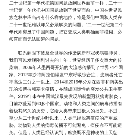
二十世纪第一年代把德国问题放到世界面前一样，二十一
世纪第一年代把中国问题放到了世界面前。中国在世界民
族之林中应当占有什么样的地位，将是我们中国和人类在
二十一世纪难以却又必须解决的问题。”二十一世纪第二个
年代则突显了中国问题，把它变成人类明确而非模糊、必
须直面而无法回避的问题。
联系到眼下波及全世界的传染病新型冠状病毒肺炎，
我们可以发现刚刚过去的十年，世界经历了多次重大的传
染病。2009年从墨西哥开始的大流感传播到了世界74个国
家。2012年沙特阿拉伯爆发中东呼吸综合症，患病者死亡
率高达三分之一以上。2014和2016年分别在西非和南美出
现的埃博拉和塞卡疫情，亦酿成国际性的突发公共卫生事
件。2019年未在中国武汉最先发现的新型冠状病毒肺炎，
目前亦蔓延到60多个国家。动物和人类之间的病毒传播有
着极其悠久的历史，它给人类带来过极大的损失。不过，
至少从二十世纪中叶以来，人类已经脱离瘟疫的严重威
胁。动物到人类的病毒传播不可能避免，瘟疫亦不可能避
免。但是，人类已经认识到，瘟疫既不是神秘的上天惩