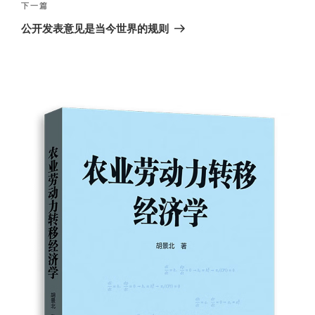
航
文
下
下一篇
章
一
公开发表意见是当今世界的规则
篇
文
章