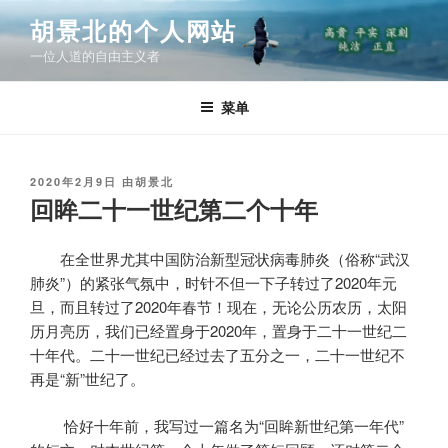
跳
胡景北的个人网站
至
一位人道的自由主义者
内
容
菜单
发
2020年2月9日
由
胡景北
布
回眸二十一世纪第二个十年
于
在全世界尤其中国防治新型冠状病毒肺炎（俗称“武汉
肺炎”）的紧张气氛中，时针不但一下子转过了2020年元
旦，而且转过了2020年春节！现在，无论公历农历，太阳
历月亮历，我们已经置身于2020年，置身于二十一世纪二
十年代。二十一世纪已经过去了五分之一，二十一世纪不
再是“新”世纪了。
恰好十年前，我写过一篇名为“回眸新世纪第一年代”