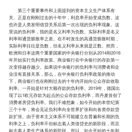
第三个重要事件和上面提到的资本主义生产体系有
关。正是在刚刚过去的十年中，利息率开始变成负数。这
也许是人类发明借贷关系后第一次出现的负利率现象。这
里说的负利率，指的是名义利率为负数。实际利率是名义
利率和通货膨胀率之差。在不时发生的高通货膨胀时期，
实际利率往往是负数，但名义利率从来就是正数。然而，
欧洲和日本这两个重要国家的中央银行分别从2014和2016
年开始实行负利率政策。商业银行在中央银行的存款第一
次变得越存越少。如果说中央银行的负利率与消费者和企
业没有直接关系，那么，在中央银行负利率政策的推动
下，商业银行也在刚刚过去的十年内开始向公众存款收取
利率。一开始是针对大额存款的负利率。2019年，德国出
现了以1欧元存款为起点的公众存款负利率，而丹麦首创了
消费者房贷负利率。我们不难想象，如今开始的本世纪第
三个十年，将会见证负利率向全世界扩张和向各类存款贷
款扩张。由于资本主义体系不可能建立在普遍和长期的负
利率之上，负利率不但标志着人类借贷史的新阶段，而且
标志着人类生产体系的新阶段。所以，如今开始的十年和