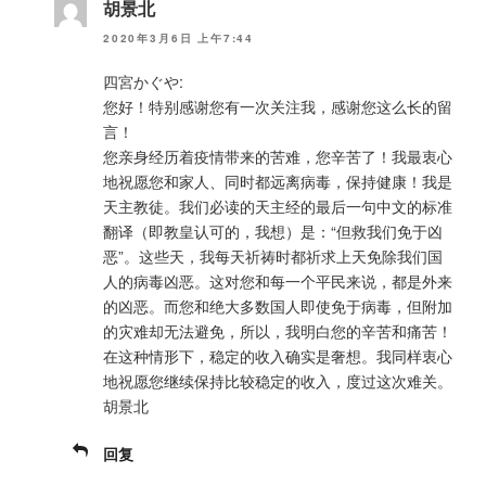
胡景北
2020年3月6日 上午7:44
四宮かぐや:
您好！特别感谢您有一次关注我，感谢您这么长的留
言！
您亲身经历着疫情带来的苦难，您辛苦了！我最衷心
地祝愿您和家人、同时都远离病毒，保持健康！我是
天主教徒。我们必读的天主经的最后一句中文的标准
翻译（即教皇认可的，我想）是：“但救我们免于凶
恶”。这些天，我每天祈祷时都祈求上天免除我们国
人的病毒凶恶。这对您和每一个平民来说，都是外来
的凶恶。而您和绝大多数国人即使免于病毒，但附加
的灾难却无法避免，所以，我明白您的辛苦和痛苦！
在这种情形下，稳定的收入确实是奢想。我同样衷心
地祝愿您继续保持比较稳定的收入，度过这次难关。
胡景北
回复