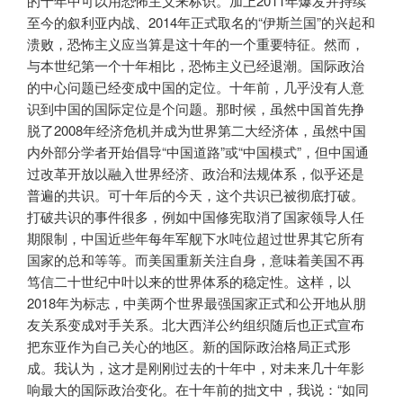
的十年中可以用恐怖主义来标识。加上2011年爆发并持续
至今的叙利亚内战、2014年正式取名的“伊斯兰国”的兴起和
溃败，恐怖主义应当算是这十年的一个重要特征。然而，
与本世纪第一个十年相比，恐怖主义已经退潮。国际政治
的中心问题已经变成中国的定位。十年前，几乎没有人意
识到中国的国际定位是个问题。那时候，虽然中国首先挣
脱了2008年经济危机并成为世界第二大经济体，虽然中国
内外部分学者开始倡导“中国道路”或“中国模式”，但中国通
过改革开放以融入世界经济、政治和法规体系，似乎还是
普遍的共识。可十年后的今天，这个共识已被彻底打破。
打破共识的事件很多，例如中国修宪取消了国家领导人任
期限制，中国近些年每年军舰下水吨位超过世界其它所有
国家的总和等等。而美国重新关注自身，意味着美国不再
笃信二十世纪中叶以来的世界体系的稳定性。这样，以
2018年为标志，中美两个世界最强国家正式和公开地从朋
友关系变成对手关系。北大西洋公约组织随后也正式宣布
把东亚作为自己关心的地区。新的国际政治格局正式形
成。我认为，这才是刚刚过去的十年中，对未来几十年影
响最大的国际政治变化。在十年前的拙文中，我说：“如同