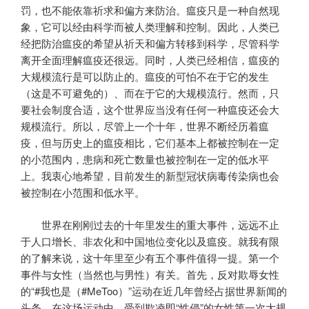
罚，也不能依靠祈求和偏方来防治。瘟疫只是一种自然现
象，它可以经由科学而被人类理解和控制。因此，人类已
经把防治瘟疫的希望从祈天和偏方转移到科学，尽管科学
离开全面理解瘟疫还很远。同时，人类已经相信，瘟疫的
大规模流行是可以防止的。瘟疫的可怕不在于它的发生
（这是不可避免的）、而在于它的大规模流行。然而，只
要社会制度合适，这个世界应当没有任何一种瘟疫还会大
规模流行。所以，尽管上一个十年，世界不断经历着瘟
疫，但与历史上的瘟疫相比，它们基本上都被控制在一定
的小范围内，患病和死亡数量也被控制在一定的低水平
上。我衷心地希望，目前发生的新型冠状病毒传染病也会
被控制在小范围和低水平。
世界在刚刚过去的十年里发生的重大事件，远远不止
于人口增长、非农化和中国地位变化以及瘟疫。就我有限
的了解来说，这十年里至少有五个事件值得一提。第一个
事件与女性（当然也与男性）有关。首先，反对欺辱女性
的“#我也是（#MeToo）”运动在近几年曾经占据世界新闻的
头条。在这场运动中，受到欺凌即“性侵”的女性第一次大规