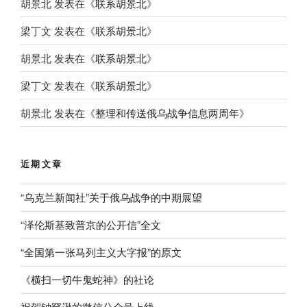
胡景北
发表在《
联系胡景北
》
梁丁文
发表在《
联系胡景北
》
胡景北
发表在《
联系胡景北
》
梁丁文
发表在《
联系胡景北
》
胡景北
发表在《
整理和传送俄乌战争信息两周年
》
近期文章
“乌克兰新闻社”关于俄乌战争的中期展望
“泽伦斯基致普京的公开信”全文
“全国第一张马列主义大字报”的原文
《横扫一切牛鬼蛇神》的社论
祝贺钟罕逊的微信公众号上线