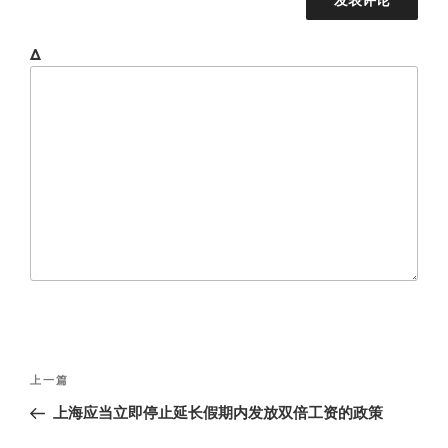
Δ
文
上
上一篇
章
一
上海应当立即停止延长假期内发放双倍工资的政策
导
篇