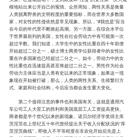
模地站出来公开自己的冤情。众所周知，两性关系是衡量
人类脱离野兽的文明程度的重要指标，而在世界大多数国
家，对女性的性侵依然是常见现象。所以，“#我也是”应当
在今后的年代里不断掀起高潮。另一方面，在综合水平位
于世界最前列的美国，女性在社会劳动力中有可能第一次
超过半数。我们知道，大学生中的女性比重在四十年前便
开始超过二分之一，硕士博士两类学位获得者中的女性比
重在许多国家也已经超过二分之一。如今，劳动力中的女
性比重也在迅速提高甚至将超过二分之一。男性作为社会
劳动力主体应当是人类有史以来的正常现象，如果这一现
象现在开始被打破，那么，人类的两性关系、生殖繁衍方
式、家庭和社会结构，今后应当都会发生重大变化。
第二个值得注意的事件也和美国有关，这就是通用汽
车公司工人大罢工的胜利和美国底层工人工资提高更快。
两者都是半个世纪以来的新现象。诺贝尔经济学奖得主库
茨涅茨在上世纪五十年代曾经提出关于收入分配状况的“库
茨涅茨曲线”，即收入不平等程度在非农化开始后先是上