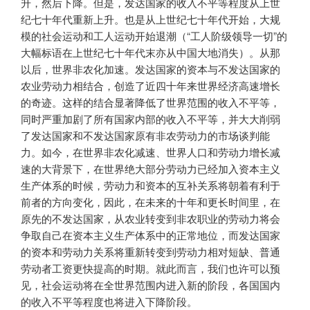
升，然后下降。但是，发达国家的收入不平等程度从上世
纪七十年代重新上升。也是从上世纪七十年代开始，大规
模的社会运动和工人运动开始退潮（“工人阶级领导一切”的
大幅标语在上世纪七十年代末亦从中国大地消失）。从那
以后，世界非农化加速。发达国家的资本与不发达国家的
农业劳动力相结合，创造了近四十年来世界经济高速增长
的奇迹。这样的结合显著降低了世界范围的收入不平等，
同时严重加剧了所有国家内部的收入不平等，并大大削弱
了发达国家和不发达国家原有非农劳动力的市场谈判能
力。如今，在世界非农化减速、世界人口和劳动力增长减
速的大背景下，在世界绝大部分劳动力已经加入资本主义
生产体系的时候，劳动力和资本的互补关系将朝着有利于
前者的方向变化，因此，在未来的十年和更长时间里，在
原先的不发达国家，从农业转变到非农职业的劳动力将会
争取自己在资本主义生产体系中的正常地位，而发达国家
的资本和劳动力关系将重新转变到劳动力相对短缺、普通
劳动者工资更快提高的时期。就此而言，我们也许可以预
见，社会运动将在全世界范围内进入新的阶段，各国国内
的收入不平等程度也将进入下降阶段。