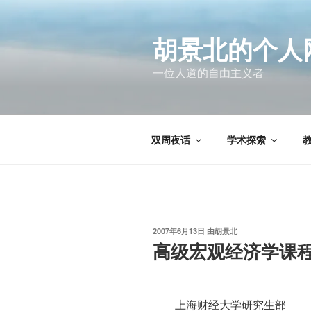
跳
至
胡景北的个人
内
容
一位人道的自由主义者
双周夜话
学术探索
发
2007年6月13日
由
胡景北
布
高级宏观经济学课
于
上海财经大学研究生部