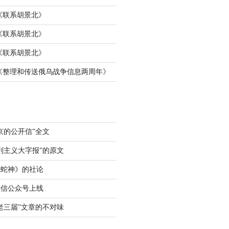
《
联系胡景北
》
《
联系胡景北
》
《
联系胡景北
》
《
整理和传送俄乌战争信息两周年
》
京的公开信”全文
列主义大字报”的原文
鬼蛇神》的社论
微信公众号上线
老三届”文章的不对味