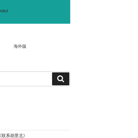
海外版
搜
索
《
联系胡景北
》