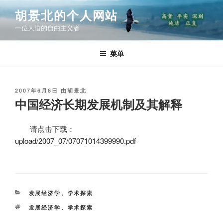
跳
胡景北的个人网站
至
一位人道的自由主义者
内
容
菜单
发
2007年6月6日
由
胡景北
布
中国经济长期发展机制及其解释
于
请点击下载：
upload/2007_07/07071014399990.pdf
分
发展经济学
、
学术探索
类
标
发展经济学
、
学术探索
签