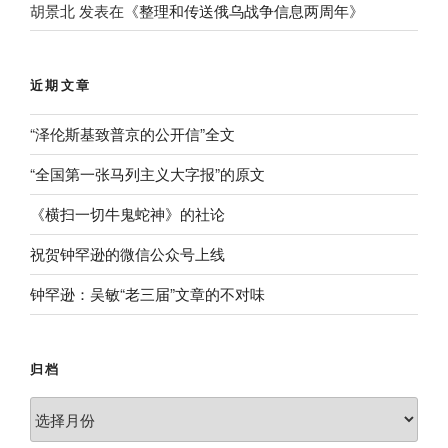
胡景北
发表在《
整理和传送俄乌战争信息两周年
》
近期文章
“泽伦斯基致普京的公开信”全文
“全国第一张马列主义大字报”的原文
《横扫一切牛鬼蛇神》的社论
祝贺钟罕逊的微信公众号上线
钟罕逊：吴敏“老三届”文章的不对味
归档
归
档