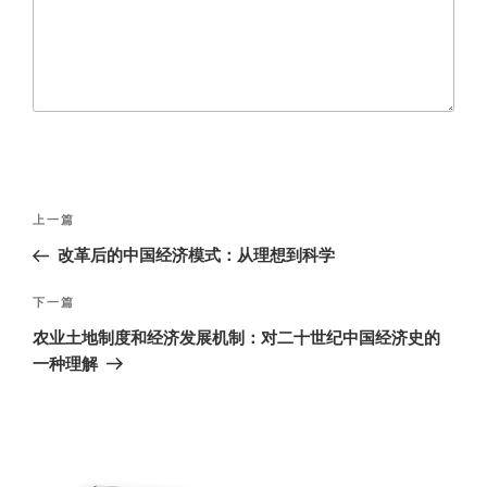
文
上
上一篇
章
一
改革后的中国经济模式：从理想到科学
导
篇
航
文
下
下一篇
章
一
农业土地制度和经济发展机制：对二十世纪中国经济史的
篇
一种理解
文
章