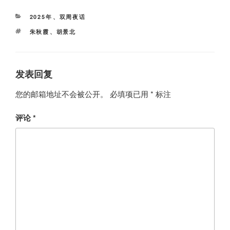
分
2025年
、
双周夜话
类
标
朱秋霞
、
胡景北
签
发表回复
您的邮箱地址不会被公开。
必填项已用
*
标注
评论
*