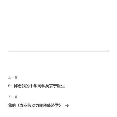
文
上
上一篇
章
一
悼念我的中学同学吴宗宁医生
导
篇
航
文
下
下一篇
章
一
我的《农业劳动力转移经济学》
篇
文