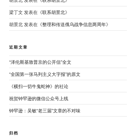
梁丁文
发表在《
联系胡景北
》
胡景北
发表在《
整理和传送俄乌战争信息两周年
》
近期文章
“泽伦斯基致普京的公开信”全文
“全国第一张马列主义大字报”的原文
《横扫一切牛鬼蛇神》的社论
祝贺钟罕逊的微信公众号上线
钟罕逊：吴敏“老三届”文章的不对味
归档