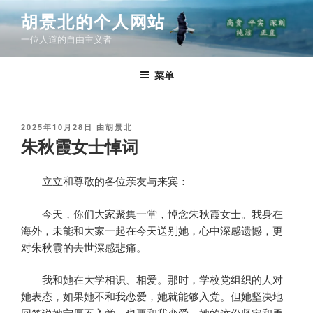
跳
胡景北的个人网站
至
一位人道的自由主义者
内
容
菜单
发
2025年10月28日
由
胡景北
布
朱秋霞女士悼词
于
立立和尊敬的各位亲友与来宾：
今天，你们大家聚集一堂，悼念朱秋霞女士。我身在
海外，未能和大家一起在今天送别她，心中深感遗憾，更
对朱秋霞的去世深感悲痛。
我和她在大学相识、相爱。那时，学校党组织的人对
她表态，如果她不和我恋爱，她就能够入党。但她坚决地
回答说她宁愿不入党，也要和我恋爱。她的这份坚定和勇