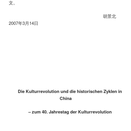
文。
胡景北
2007
年
3
月
14
日
Die Kulturrevolution und die historischen Zyklen in
China
– zum 40. Jahrestag der Kulturrevolution