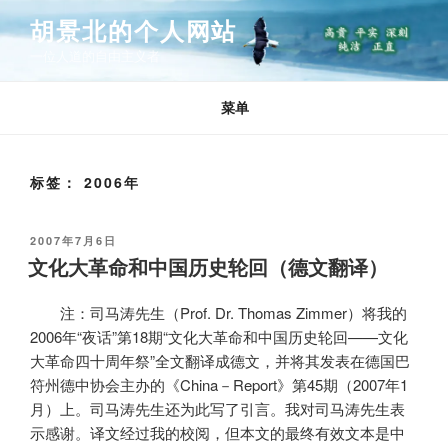
跳
胡景北的个人网站
至
一位人道的自由主义者
内
容
菜单
标签：
2006年
发
2007年7月6日
布
文化大革命和中国历史轮回（德文翻译）
于
注：司马涛先生（
Prof. Dr. Thomas Zimmer
）将我的
2006
年“夜话”第
18
期“文化大革命和中国历史轮回——文化
大革命四十周年祭”全文翻译成德文，并将其发表在德国巴
符州德中协会主办的《
China
－
Report
》第
45
期（
2007
年
1
月）上。司马涛先生还为此写了引言。我对司马涛先生表
示感谢。译文经过我的校阅，但本文的最终有效文本是中