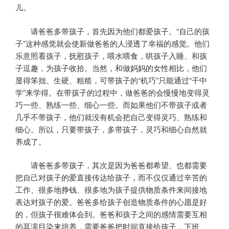
儿。
请爸爸多带孩子，首先因为他们都爱孩子。“自己的孩
子”这种感觉就会使新做爸爸的人浸透了幸福的感觉。他们
乐意照看孩子，抚慰孩子，喂水喂食，哄孩子入睡、和孩
子逗趣，为孩子收拾。当然，和做妈妈的女性相比，他们
显得笨拙、生硬、粗糙，可带孩子的“机巧”只能通过“干中
学”来学得。在带孩子的过程中，做爸爸的会慢慢地变得灵
巧一些、熟练一些、细心一些。而如果他们不带孩子或者
几乎不带孩子，他们就没有机会把自己变得灵巧、熟练和
细心。所以，只要带孩子，多带孩子，灵巧和细心自然就
养成了。
请爸爸多带孩子，其次是因为爸爸都希望、也都需要
把自己对孩子的爱直接传达给孩子，而不仅仅通过辛苦的
工作、很多地挣钱、很多地为孩子提供物质条件来间接地
表达对孩子的爱。爸爸多给孩子创造物质条件的心愿是好
的，但孩子很难体会到。爸爸和孩子之间的感情需要互相
的耳濡目染来培养，需要爸爸把时间直接给孩子，下班