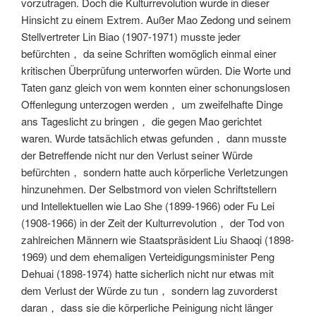
vorzutragen. Doch die Kulturrevolution wurde in dieser
Hinsicht zu einem Extrem. Außer Mao Zedong und seinem
Stellvertreter Lin Biao (1907-1971) musste jeder
befürchten， da seine Schriften womöglich einmal einer
kritischen Überprüfung unterworfen würden. Die Worte und
Taten ganz gleich von wem konnten einer schonungslosen
Offenlegung unterzogen werden， um zweifelhafte Dinge
ans Tageslicht zu bringen， die gegen Mao gerichtet
waren. Wurde tatsächlich etwas gefunden， dann musste
der Betreffende nicht nur den Verlust seiner Würde
befürchten， sondern hatte auch körperliche Verletzungen
hinzunehmen. Der Selbstmord von vielen Schriftstellern
und Intellektuellen wie Lao She (1899-1966) oder Fu Lei
(1908-1966) in der Zeit der Kulturrevolution， der Tod von
zahlreichen Männern wie Staatspräsident Liu Shaoqi (1898-
1969) und dem ehemaligen Verteidigungsminister Peng
Dehuai (1898-1974) hatte sicherlich nicht nur etwas
mit
dem Verlust der Würde
zu tun， sondern lag zuvorderst
daran， dass sie die körperliche Peinigung nicht länger