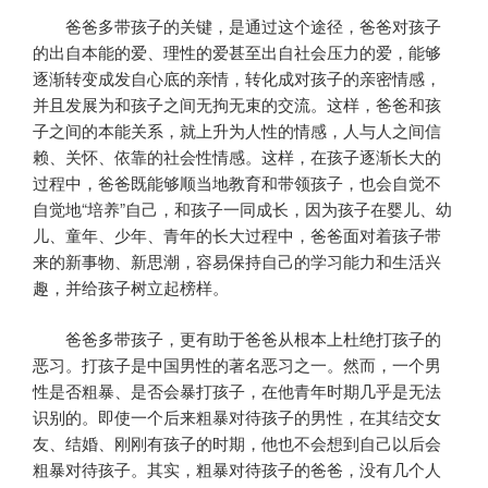
爸爸多带孩子的关键，是通过这个途径，爸爸对孩子
的出自本能的爱、理性的爱甚至出自社会压力的爱，能够
逐渐转变成发自心底的亲情，转化成对孩子的亲密情感，
并且发展为和孩子之间无拘无束的交流。这样，爸爸和孩
子之间的本能关系，就上升为人性的情感，人与人之间信
赖、关怀、依靠的社会性情感。这样，在孩子逐渐长大的
过程中，爸爸既能够顺当地教育和带领孩子，也会自觉不
自觉地“培养”自己，和孩子一同成长，因为孩子在婴儿、幼
儿、童年、少年、青年的长大过程中，爸爸面对着孩子带
来的新事物、新思潮，容易保持自己的学习能力和生活兴
趣，并给孩子树立起榜样。
爸爸多带孩子，更有助于爸爸从根本上杜绝打孩子的
恶习。打孩子是中国男性的著名恶习之一。然而，一个男
性是否粗暴、是否会暴打孩子，在他青年时期几乎是无法
识别的。即使一个后来粗暴对待孩子的男性，在其结交女
友、结婚、刚刚有孩子的时期，他也不会想到自己以后会
粗暴对待孩子。其实，粗暴对待孩子的爸爸，没有几个人