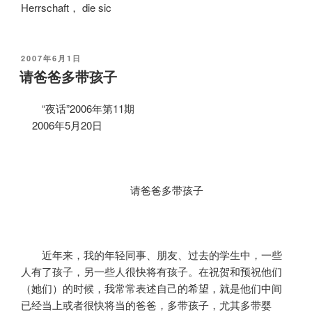
Herrschaft， die sic
发
2007年6月1日
布
请爸爸多带孩子
于
“夜话
”2006
年第
11
期
2006
年
5
月
20
日
请爸爸多带孩子
近年来，我的年轻同事、朋友、过去的学生中，一些
人有了孩子，另一些人很快将有孩子。在祝贺和预祝他们
（她们）的时候，我常常表述自己的希望，就是他们中间
已经当上或者很快将当的爸爸，多带孩子，尤其多带婴