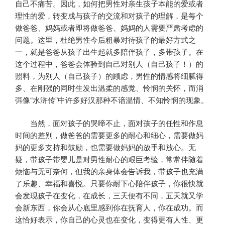
自己不痛苦。因此，如何把男性对亲生孩子本能的爱或者
理性的爱，转变成与孩子的交流和对孩子的理解，是每个
做爸爸、妈妈或者即将做爸爸、妈妈的人需要严肃考虑的
问题。这里，杜绝男性今后粗暴对待孩子的最好方式之
一，就是爸爸从孩子出生起就多陪伴孩子，多带孩子。在
这个过程中，爸爸会体验到自己对别人（自己孩子！）的
照料，为别人（自己孩子）的顾虑，男性的情感将细腻得
多、在刚强的同时生发出温柔的感觉、怜悯的关怀，而消
弭像“水浒传”中许多好汉那种不谙温情、不知怜悯的现象。
当然，面对孩子的哭啼不止，面对孩子的任性和作息
时间的差别，做爸爸的需要更多的耐心和细心，需要做妈
妈的更多支持和鼓励，也需要做妈妈的放手和放心。无
疑，带孩子带婴儿是对男性耐心的艰巨考验，常常伴随着
烦恼与无可奈何，但我的亲身体会告诉我，带孩子也充满
了乐趣、幸福和喜悦。只要你耐下心陪伴孩子，你很快就
会发现孩子在变化，在成长，三天便有不同，五天就又学
会新东西，你会从心底里感到你在抚育人，你在成功。而
这恰好表示，你自己的心灵也在变化，变得更有人性、更