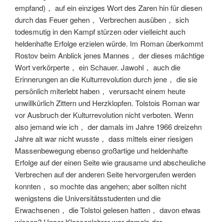
empfand)， auf ein einziges Wort des Zaren hin für diesen
durch das Feuer gehen， Verbrechen ausüben， sich
todesmutig in den Kampf stürzen oder vielleicht auch
heldenhafte Erfolge erzielen würde. Im Roman überkommt
Rostov beim Anblick jenes Mannes， der dieses mächtige
Wort verkörperte， ein Schauer. Jawohl， auch die
Erinnerungen an die Kulturrevolution durch jene， die sie
persönlich miterlebt haben， verursacht einem heute
unwillkürlich Zittern und Herzklopfen. Tolstois Roman war
vor Ausbruch der Kulturrevolution nicht verboten. Wenn
also jemand wie ich， der damals im Jahre 1966 dreizehn
Jahre alt war nicht wusste， dass mittels einer riesigen
Massenbewegung ebenso großartige und heldenhafte
Erfolge auf der einen Seite wie grausame und abscheuliche
Verbrechen auf der anderen Seite hervorgerufen werden
konnten， so mochte das angehen; aber sollten nicht
wenigstens die Universitätsstudenten und die
Erwachsenen， die Tolstoi gelesen hatten， davon etwas
wissen? Unser Klassenlehrer war damals der