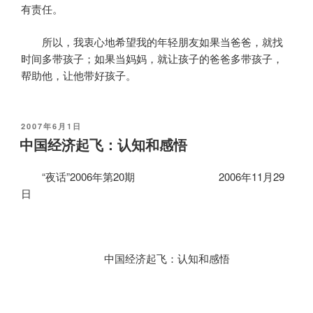
有责任。
所以，我衷心地希望我的年轻朋友如果当爸爸，就找
时间多带孩子；如果当妈妈，就让孩子的爸爸多带孩子，
帮助他，让他带好孩子。
发
2007年6月1日
布
中国经济起飞：认知和感悟
于
“夜话”
2006
年第
20
期
2006
年
11
月
29
日
中国经济起飞：认知和感悟