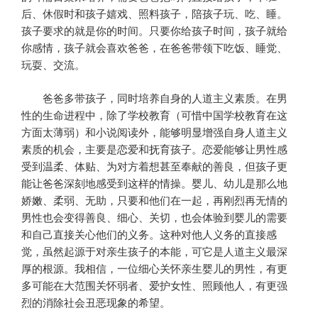
后、休假时和孩子嬉戏、照料孩子，陪孩子玩、吃、睡。
孩子要求的就是你的时间。只要你给孩子时间，孩子就给
你感情，孩子就会喜欢爸爸，在爸爸带领下吃饭、睡觉、
玩耍、交流。
爸爸多带孩子，同时培养自身的人道主义素质。在男
性的生命进程中，除了学校教育（可惜中国学校教育在这
方面太薄弱）和小说阅读外，能够明显增强自身人道主义
素质的机会，主要是恋爱和抚育孩子。恋爱能够让男性感
受到温柔、体贴、为对方着想甚至奉献的善良，但孩子更
能让爸爸深刻地感受到这样的情操。婴儿、幼儿是那么地
娇嫩、柔弱、无助，只要和他们在一起，再刚烈再无情的
男性也会变得善良、细心、关切，也会体验到婴儿的需要
和自己直接关心他们的义务。这种对他人义务的直接感
觉，虽然起源于对亲生孩子的本能，可它是人道主义最深
厚的根源。我相信，一位细心关怀亲生婴儿的男性，有更
多可能在大范围关怀弱者、爱护女性、照顾他人，有更强
烈的消除社会丑恶现象的希望。