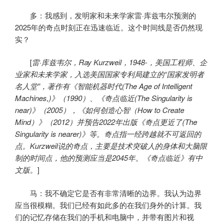
多：我感到，发明家和未来学家雷·库兹韦尔预测的
2025年的奇点时刻正在迅速临近。这个时间线是否仍然现
实？
[
雷·
库兹韦尔，
Ray Kurzweil
，
1948-
，美国工程师、企
业家和未来学家，入选美国国家专利局建立的“国家发明者
名人堂”，著作有《智能机器时代
(The Age of Intelligent
Machines,)
》（
1990
）、《奇点临近
(The Singularity is
near)
》（
2005
），《如何创造心智（
How to Create
Mind
）》（
2012
）并预告
2022
年出版《奇点更近了
(The
Singularity is nearer)
》等。奇点指一经跨越就不可返回的
点。
Kurzweil
说的奇点，主要是技术突破人的身体和大脑限
制的时间点，他的预测应当是
2045
年。《奇点临近》有中
文版。
]
马：我不确定它是否有非常清晰的边界。我认为边界
应当很模糊。我们已经有如此多的在我们身外的计算。我
们的记忆存储在我们的手机和电脑中，并带有图片和视