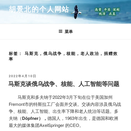
跳
胡景北的个人网站
至
一位人道的自由主义者
内
容
菜单
标签：
马斯克，俄乌战争，核能，老人政治，捐赠效
率
发
2022年4月10日
布
马斯克谈俄乌战争、核能、人工智能等问题
于
马斯克和多夫纳于2022年3月下旬在位于美国加州
Fremont市的特斯拉工厂会面并交谈。交谈内容涉及俄乌战
争、核能、人工智能、出生率下降和老人统治等话题。多
夫纳（
Döpfner），
德国人，1963年出生，是德国和欧洲
最大的媒体集团AxelSpringer 的CEO。