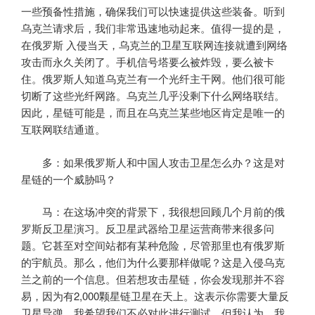
一些预备性措施，确保我们可以快速提供这些装备。听到
乌克兰请求后，我们非常迅速地动起来。值得一提的是，
在俄罗斯 入侵当天，乌克兰的卫星互联网连接就遭到网络
攻击而永久关闭了。手机信号塔要么被炸毁，要么被卡
住。俄罗斯人知道乌克兰有一个光纤主干网。他们很可能
切断了这些光纤网路。乌克兰几乎没剩下什么网络联结。
因此，星链可能是，而且在乌克兰某些地区肯定是唯一的
互联网联结通道。
多：如果俄罗斯人和中国人攻击卫星怎么办？这是对
星链的一个威胁吗？
马：在这场冲突的背景下，我很想回顾几个月前的俄
罗斯反卫星演习。反卫星武器给卫星运营商带来很多问
题。它甚至对空间站都有某种危险，尽管那里也有俄罗斯
的宇航员。那么，他们为什么要那样做呢？这是入侵乌克
兰之前的一个信息。但若想攻击星链，你会发现那并不容
易，因为有2,000颗星链卫星在天上。这表示你需要大量反
卫星导弹。我希望我们不必对此进行测试，但我认为，我