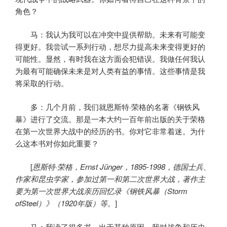
角色？
马：我认为我可以在冲突中提供帮助。未来有可能变
得更好。我尝试一系列行动，想尽力提高未来变得更好的
可能性。显然，有时我在这方面会犯错误。我做任何我认
为最有可能确保未来是对人类有益的事情。这些事情是我
将采取的行动。
多：几个月前，我们就恩斯特·荣格的名著《钢铁风
暴》进行了交流。那是一本大约一百年前出版的关于荣格
在第一次世界大战中的经历的书。你对它非常着迷。为什
么这本书对你如此重要？
[
恩斯特·
荣格，
Ernst Jünger
，
1895-1998
，德国士兵、
作家和昆虫学家，参加过第一和第二次世界大战，著作主
要为第一次世界大战亲历回忆录《钢铁风暴（
Storm
ofSteel
）》（
1920
年版）等。
]
马：我读了很多书，出于某种原因，我对战争和历史