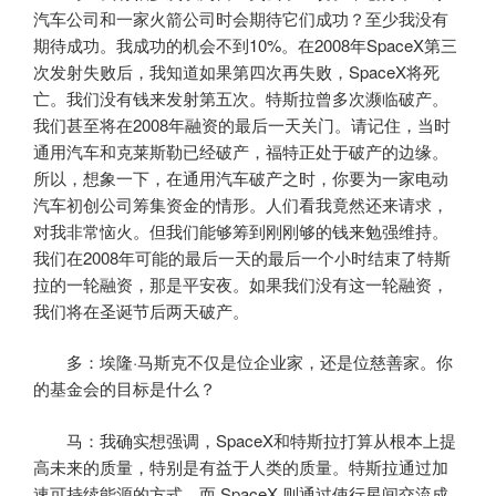
汽车公司和一家火箭公司时会期待它们成功？至少我没有
期待成功。我成功的机会不到10%。在2008年SpaceX第三
次发射失败后，我知道如果第四次再失败，SpaceX将死
亡。我们没有钱来发射第五次。特斯拉曾多次濒临破产。
我们甚至将在2008年融资的最后一天关门。请记住，当时
通用汽车和克莱斯勒已经破产，福特正处于破产的边缘。
所以，想象一下，在通用汽车破产之时，你要为一家电动
汽车初创公司筹集资金的情形。人们看我竟然还来请求，
对我非常恼火。但我们能够筹到刚刚够的钱来勉强维持。
我们在2008年可能的最后一天的最后一个小时结束了特斯
拉的一轮融资，那是平安夜。如果我们没有这一轮融资，
我们将在圣诞节后两天破产。
多：埃隆·马斯克不仅是位企业家，还是位慈善家。你
的基金会的目标是什么？
马：我确实想强调，SpaceX和特斯拉打算从根本上提
高未来的质量，特别是有益于人类的质量。特斯拉通过加
速可持续能源的方式。而 SpaceX 则通过使行星间交流成