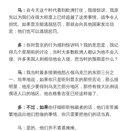
马：
在今天这个时代看到欧洲打仗，我很惊讶。我原
先以为我们在很大程度上已经超越了这类事情。战争令人
担忧。如果普京能逃脱惩罚，那就会向其他国家发出信
息：他们也可以逃脱惩罚。
多：
你对普京的行为感到惊讶吗？我的意思是，我记
得几个星期前的讨论，当时大多数欧洲人都认为他不会入
侵。许多美国人则相信他会入侵。您当时的预期是什么？
马：
我当时最多猜测他想占领乌克兰的东部三分之
一。坦率地说，如果你只是听到普京的那些言论，那么很
明显，他至少要得到乌克兰部分地区，那些有很大比例说
俄语人口的地区。他在格鲁吉亚已经这样做了。
多：不过，如果
你仔细听听独裁者的话，他们非常频
繁地说出他们想做的事情。你只需要把他们的话当真。
马：是的。他们并不遮遮掩掩。