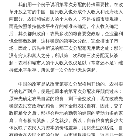
我们用一个例子说明第零次分配的特殊重要性。在改
革开放之前的中国，国民收入也分成个人收入和政府收入
两部分。农民和城市人的个人收入，不是按照市场规律，
而是按照维持低水平生存的标准来确定。个人收入确定
后，其余都归政府：农民多收的粮食要交政府，企业盈利
也全部缴政府。这样确定的第零次分配，完全排除了市
场，因此，厉先生所说的那三次分配毫无用武之处：那时
没有穷人和富人之分，所以第二次和第三次分配无从谈
起；农村和城市人的个人收入仅仅足以（常常还不足）维
持低水平生存，所以第一次分配也无从谈起。
中国的改革是从改变第零次分配格局开始的。农村实
行的包产到户，便是把原来的第零次分配次序颠倒过来：
原来先确定农民自留的粮食，剩下全交政府；现在改成先
确定农民交政府的粮食，剩下全归农民自有。因此，交了
政府粮食之后，那些会种地的勤劳的健康的劳动力多的家
庭，自有粮食就多，反之就少。所以，自有粮食的多少大
体反映了农民人力资本的价格差异，用厉先生的话说，自
有粮食在农民之间的分配，由市场规律决定。这是几十年