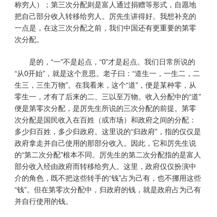
称穷人）；第三次分配则是富人通过捐赠等形式，自愿地
把自己部分收入转移给穷人。厉先生讲得好。我想补充的
一点是，在这三次分配之前，我们中国还有更重要的第零
次分配。
是的，“一”不是起点，“0”才是起点。我们日常所说的
“从0开始”，就是这个意思。老子曰：“道生一，一生二，二
生三，三生万物”。在我看来，这个“道”，便是某种零，从
零生一，才有了后来的二、三以至万物。收入分配中的“道”
便是第零次分配，是厉先生所说的三次分配的前提。第零
次分配是国民收入在百姓（或市场）和政府之间的分配：
多少归百姓，多少归政府。这里说的“归政府”，指的仅仅是
政府拿走并自己使用的那部分收入。因此，它和厉先生说
的“第二次分配”根本不同。厉先生的第二次分配指的是富人
部分收入经由政府而转移给穷人。这里，政府仅仅扮演中
介的角色，既不把这些转手的“钱”占为己有，也不挪用这些
“钱”。但在第零次分配中，归政府的钱，就是政府占为己有
并自行使用的钱。