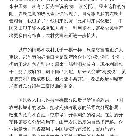
来中国第一次有了厉先生说的“第一次分配”。经由这样的分
配，农民之间的收入差距便出现了。自有粮食多的农民出
售粮食，钱也多了；钱用来投资（比如用来买化肥），中
国又出现了资本或者私人资本。利用资本，富裕农民生产
出更多自有粮食，农村贫富差距进一步扩大。
城市的情形和农村几乎一模一样，只是贫富差距扩大
更快。那时节的标准口号是政府给企业“分权让利”。让利，
类似于农村包产到户：原来全部利润交政府，现在利润包
干，交了政府的，剩下自己支配。后来又变成“利改税”，就
是把交利润改成缴税。但万变不离其宗，都是政府和城市
老百姓瓜分维生工资以后的剩余。
国民收入扣去维持生存部分以后是所谓的剩余。中国
农村和城市的改革，把政府独占剩余的第零次分配格局，
改变为政府和百姓（或市场）分享剩余的格局。在新的分
享性第零次分配格局下，由于农民愿意为自己多产粮、企
业愿意为自己多获利，中国经济迅速增长，蛋糕迅速扩