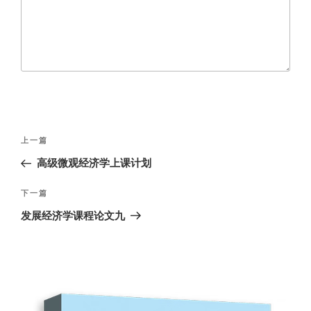
文
上
上一篇
章
一
高级微观经济学上课计划
导
篇
航
文
下
下一篇
章
一
发展经济学课程论文九
篇
文
章