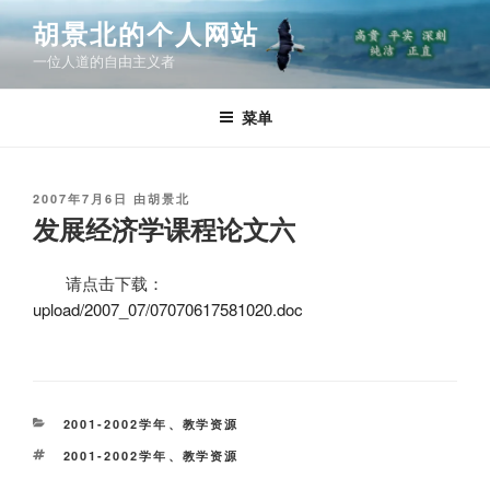
跳
胡景北的个人网站
至
一位人道的自由主义者
内
容
菜单
发
2007年7月6日
由
胡景北
布
发展经济学课程论文六
于
请点击下载：
upload/2007_07/07070617581020.doc
分
2001-2002学年
、
教学资源
类
标
2001-2002学年
、
教学资源
签