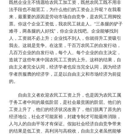
既然企业主不情愿给农民工加工资，既然农民工既不用非
法手段也不能罢工，为什么他们的工资会上升呢？在我看
来，最重要的原因是劳动市场自由竞争，是农民工用脚投
票。你这个企业工资低，我农民工就走人。“三条腿的驴子
难寻，两条腿的人好找”，你企业去找吧。企业能够找到
人，工资就不必上升；企业找不到人，你就得升工资吸引
我去。这就是竞争。在这里，千百万农民工的自发行动，
几百万企业的自发行动，每个人、每个企业的自主决定，
造就了这些年来中国农民工工资的上升。这样的结果，自
由主义者完全认同，经济学者也应当完全认同，因为经济
学者所服膺的经济学，正是以自由主义和市场经济为前提
的。
自由主义者欢迎农民工工资上升，也是因为农民工属
于务工者中间的最低阶层，是社会最贫困的阶层。他们的
工资上升了，他们的经济状况改善了，他们脱离了原先的
经济地位，社会才可能富裕，封建专制才可能最终消除，
人与人的自由平等才有保证。假如社会经济自由竞争带来
的结果是低工资、高利润与高税收，自由主义者虽然能够