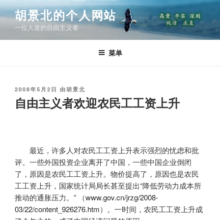
跳
胡景北的个人网站
至
一位人道的自由主义者
内
容
菜单
发
2008年5月2日
由
胡景北
布
自由主义者欢迎农民工工资上升
于
最近，许多人对农民工工资上升表示强烈的忧虑和批
评。一些外国投资企业离开了中国，一些中国企业倒闭
了，原因是农民工工资上升。物价提高了，原因也是农民
工工资上升，国家统计局局长甚至提出“降低劳动力成本所
推动的通胀压力。”
（
www.gov.cn/jrzg/2008-
03/22/content_926276.htm
）。一时间，农民工工资上升成