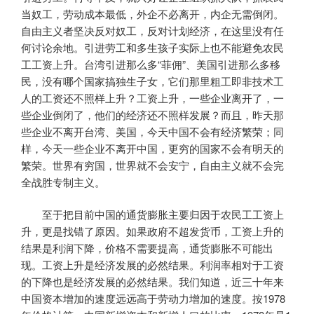
当奴工，劳动成本最低，外企不必离开，内企无需倒闭。
自由主义者坚决反对奴工，反对计划经济，在这里没有任
何讨论余地。引进劳工和多生孩子实际上也不能避免农民
工工资上升。台湾引进那么多“菲佣”、美国引进那么多移
民，没有哪个国家搞独生子女，它们那里粗工即非技术工
人的工资还不照样上升？工资上升，一些企业离开了，一
些企业倒闭了，他们的经济还不照样发展？而且，昨天那
些企业不离开台湾、美国，今天中国不会有经济繁荣；同
样，今天一些企业不离开中国，更穷的国家不会有明天的
繁荣。世界有穷国，世界就不会安宁，自由主义就不会完
全战胜专制主义。
至于把目前中国的通货膨胀主要归因于农民工工资上
升，更是找错了原因。如果政府不超发货币，工资上升的
结果是利润下降，价格不需要提高，通货膨胀不可能出
现。工资上升是经济发展的必然结果。利润率相对于工资
的下降也是经济发展的必然结果。我们知道，近三十年来
中国资本增加的速度远远高于劳动力增加的速度。按
1978