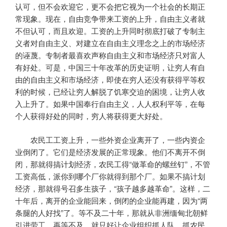
认可，但不会欢迎它，更不会把它视为一个社会的长期正
常现象。现在，自由竞争带来工资的上升，自由主义者就
不但认可，而且欢迎。工资的上升同时彻底打破了专制主
义者对自由主义、对建立在自由主义理念之上的市场经济
的诬蔑。专制者最喜欢声称自由主义和市场经济只对富人
有好处。可是，中国三十年改革的历史证明，让穷人有自
由的自由主义和市场经济，即使在穷人还没有获得平等权
利的时候，已经让穷人解脱了饥寒交迫的困境，让穷人收
入上升了。如果中国奉行自由主义，人人权利平等，在每
个人获得好处的同时，穷人将获得更大好处。
农民工工资上升，一些外资企业离开了，一些内资企
业倒闭了。它们是经济发展的正常现象。他们不离开不倒
闭，那就得搞计划经济，农民工得“做革命的螺丝钉”，不管
工资高低，派你到哪个厂你就得到那个厂。如果不搞计划
经济，那就得号召多生孩子，“孩子越多越革命”。这样，二
十年后，离开的企业能回来，倒闭的企业能再建，因为“两
条腿的人好找”了。等不及二十年，那就从非洲缅甸北朝鲜
引进劳工。再等不及，就只好让企业组织抓人队，抓农民