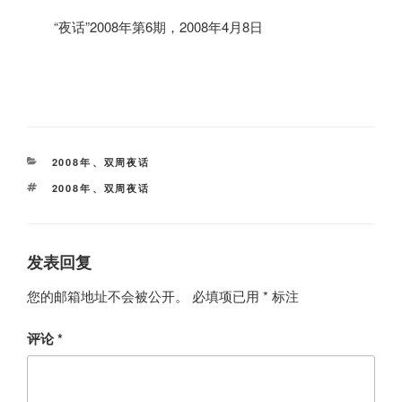
“夜话”
2008
年第
6
期，
2008
年
4
月
8
日
分
2008年
、
双周夜话
类
标
2008年
、
双周夜话
签
发表回复
您的邮箱地址不会被公开。
必填项已用
*
标注
评论
*