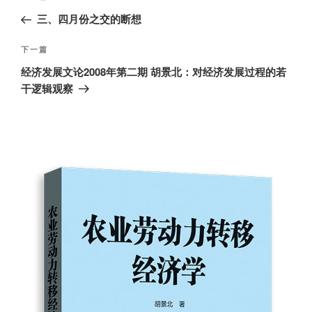
章
一
三、四月份之交的断想
导
篇
航
文
下
下一篇
章
一
经济发展文论2008年第二期 胡景北：对经济发展过程的若
篇
干逻辑观察
文
章