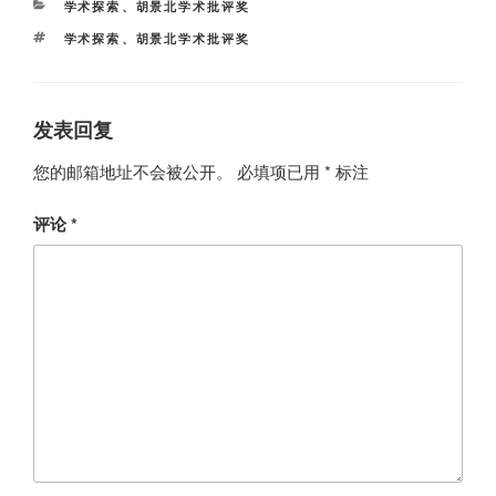
分
学术探索
、
胡景北学术批评奖
类
标
学术探索
、
胡景北学术批评奖
签
发表回复
您的邮箱地址不会被公开。
必填项已用
*
标注
评论
*