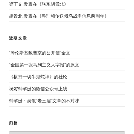
梁丁文
发表在《
联系胡景北
》
胡景北
发表在《
整理和传送俄乌战争信息两周年
》
近期文章
“泽伦斯基致普京的公开信”全文
“全国第一张马列主义大字报”的原文
《横扫一切牛鬼蛇神》的社论
祝贺钟罕逊的微信公众号上线
钟罕逊：吴敏“老三届”文章的不对味
归档