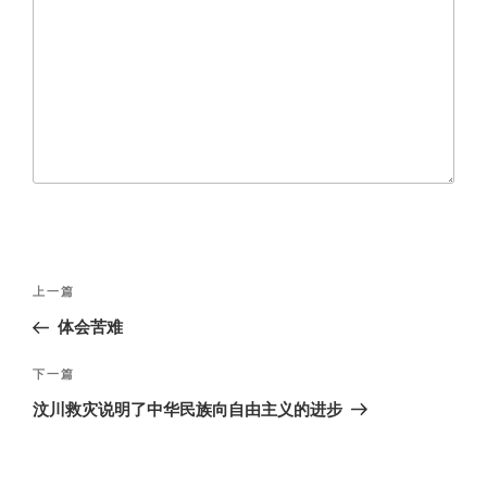
文
上
上一篇
章
一
体会苦难
导
篇
航
文
下
下一篇
章
一
汶川救灾说明了中华民族向自由主义的进步
篇
文
章