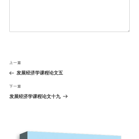
文
上
上一篇
章
一
发展经济学课程论文五
导
篇
航
文
下
下一篇
章
一
发展经济学课程论文十九
篇
文
章