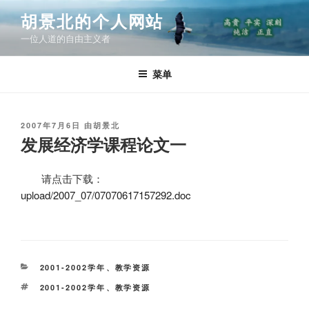
跳
胡景北的个人网站
至
一位人道的自由主义者
内
容
菜单
发
2007年7月6日
由
胡景北
布
发展经济学课程论文一
于
请点击下载：
upload/2007_07/07070617157292.doc
分
2001-2002学年
、
教学资源
类
标
2001-2002学年
、
教学资源
签