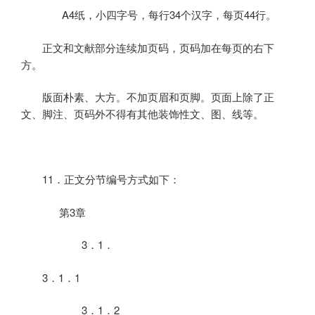
A4
纸，小四字号，每行
34
个汉字，每页
44
行。
正文和文献部分连续加页码，页码加在每页的右下
方。
版面朴素、大方。不加页眉和页脚。页面上除了正
文、脚注、页码外不得有其他装饰性文、图、线等。
11
．正文分节编号方式如下：
第
3
章
3
．
1
．
3
．
1
．
1
3
．
1
．
2