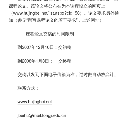
课程论文。该论文将公布在为本课程设立的网页上
（
www.hujingbei.net/list.aspx?cid=58
）。论文要求另外通
知（参见“
撰写课程论文的若干要求”，上述网址）
课程论文交稿的时间限制
到
2007
年
12
月
10
日
：交初稿
到
2008
年
1
月
3
日
：
交终稿
交稿以发到下面电子信箱为准，过时做自动放弃计。
联系方式：
www.hujingbei.net
jbeihu@mail.tongji.edu.cn