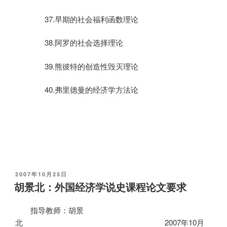
37.
早期的社会福利函数理论
38.
阿罗的社会选择理论
39.
熊彼特的创造性毁灭理论
40.
弗里德曼的经济学方法论
发
2007年10月25日
布
胡景北：外国经济学说史课程论文要求
于
指导教师：胡景
北
2007
年
10
月